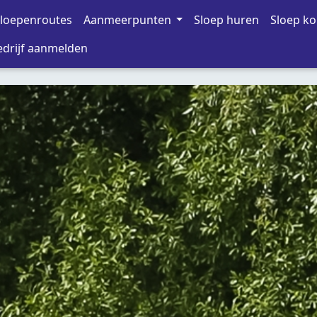
loepenroutes
Aanmeerpunten
Sloep huren
Sloep k
drijf aanmelden