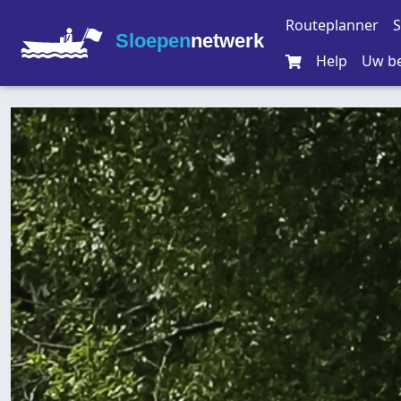
Routeplanner
S
Sloepen
netwerk
Help
Uw be