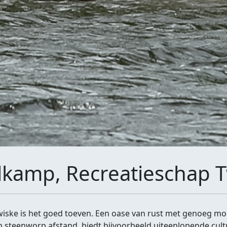
lkamp, Recreatieschap 
Twiske is het goed toeven. Een oase van rust met genoeg m
n steenworp afstand, biedt bijvoorbeeld uiteenlopende cult