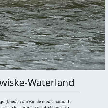
Twiske-Waterland
ogelijkheden om van de mooie natuur te
urele, educatieve en maatschappelijke