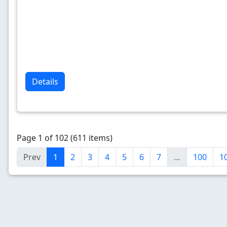
Details
Page 1 of 102 (611 items)
Prev
1
2
3
4
5
6
7
…
100
1