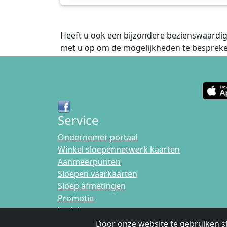
Heeft u ook een bijzondere bezienswaardig
met u op om de mogelijkheden te bespreke
Service
Ondernemer portaal
Winkel sloepennetwerk kaarten
Aanmeerpunten
Sloepen vaarkaarten
Sloep afmetingen
Promotie
berichten
Door onze website te gebruiken s