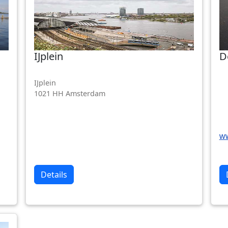
IJplein
D
IJplein
1021 HH Amsterdam
ww
Details