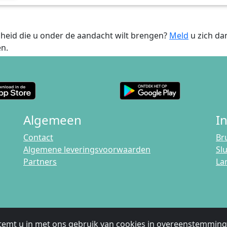
heid die u onder de aandacht wilt brengen?
Meld
u zich dan
n.
Algemeen
I
Contact
Br
Algemene leveringsvoorwaarden
Sl
Partners
La
temt u in met ons gebruik van cookies in overeenstemmin