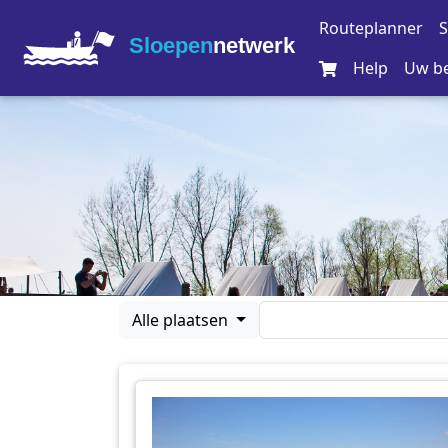
Routeplanner
S
Sloepen
netwerk
Help
Uw be
Alle plaatsen