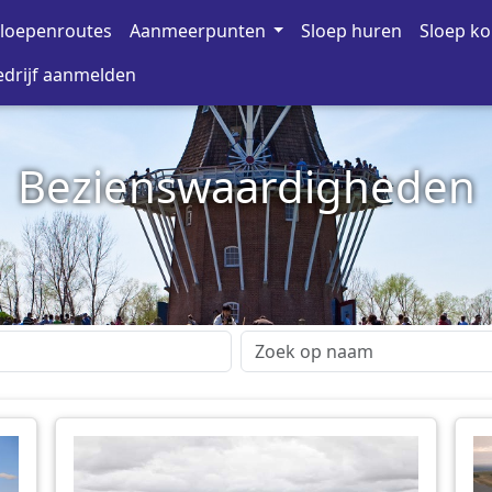
loepenroutes
Aanmeerpunten
Sloep huren
Sloep k
drijf aanmelden
Bezienswaardigheden