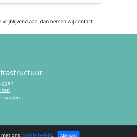
 vrijblijvend aan, dan nemen wij contact
nfrastructuur
uggen
uizen
ndvasten
g met ons
cookie beleid
.
Akkoord