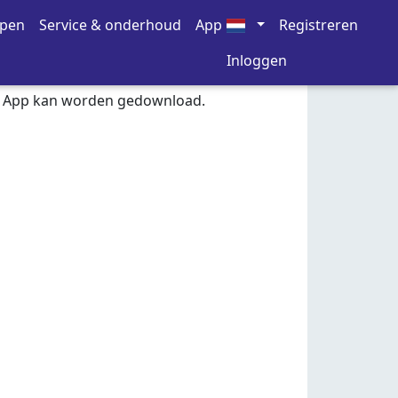
open
Service & onderhoud
App
Registreren
Inloggen
k App kan worden gedownload.