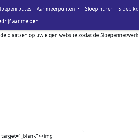
loepenroutes
Aanmeerpunten
Sloep huren
Sloep k
drijf aanmelden
ode plaatsen op uw eigen website zodat de Sloepennetwer