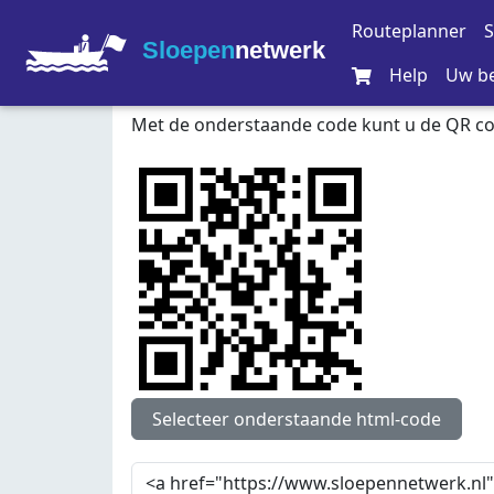
Routeplanner
S
Sloepen
netwerk
Help
Uw be
Met de onderstaande code kunt u de QR c
Selecteer onderstaande html-code