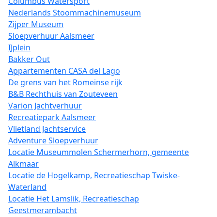
Columbus Watersport
Nederlands Stoommachinemuseum
Zijper Museum
Sloepverhuur Aalsmeer
IJplein
Bakker Out
Appartementen CASA del Lago
De grens van het Romeinse rijk
B&B Rechthuis van Zouteveen
Varion Jachtverhuur
Recreatiepark Aalsmeer
Vlietland Jachtservice
Adventure Sloepverhuur
Locatie Museummolen Schermerhorn, gemeente
Alkmaar
Locatie de Hogelkamp, Recreatieschap Twiske-
Waterland
Locatie Het Lamslik, Recreatieschap
Geestmerambacht