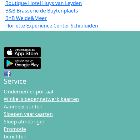
Boutique Hotel Huys van Leyden
B&B Brasserie de Buytenplaets
BnB Weide&Meer
Floriette Experience Center Schipluiden
Service
Ondernemer portaal
Winkel sloepennetwerk kaarten
Aanmeerpunten
Sloepen vaarkaarten
Sloep afmetingen
Promotie
berichten