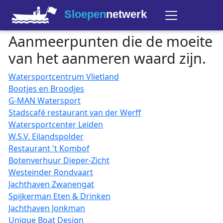
Sloepen
netwerk
Aanmeerpunten die de moeite
van het aanmeren waard zijn.
Watersportcentrum Vlietland
Bootjes en Broodjes
G-MAN Watersport
Stadscafé restaurant van der Werff
Watersportcenter Leiden
W.S.V. Eilandspolder
Restaurant 't Kombof
Botenverhuur Dieper-Zicht
Westeinder Rondvaart
Jachthaven Zwanengat
Spijkerman Eten & Drinken
Jachthaven Jonkman
Unique Boat Design