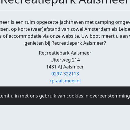
meer is een ruim opgezette jachthaven met camping omgev
sen, op korte (vaar)afstand van zowel Amsterdam als Leiden
ats of accommodatie via onze website. Uw boot meert u aan 
genieten bij Recreatiepark Aalsmeer?
Recreatiepark Aalsmeer
Uiterweg 214
1431 AJ Aalsmeer
0297-322113
rp-aalsmeer.nl
Openingstijden
temt u in met ons gebruik van cookies in overeenstemmin
 23:00
Woensdag:
09:00 - 23:00
Donderdag:
09:00 - 23:00
Vri
Zondag:
10:00 - 23:00