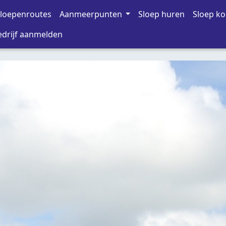
loepenroutes
Aanmeerpunten
Sloep huren
Sloep k
drijf aanmelden