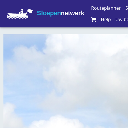
Routeplanner
S
Sloepen
netwerk
Help
Uw be