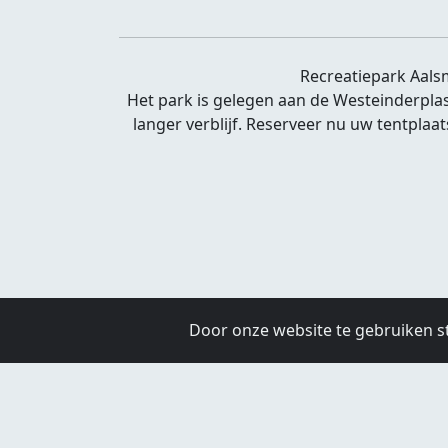
Recreatiepark Aals
Het park is gelegen aan de Westeinderplas
langer verblijf. Reserveer nu uw tentpla
Door onze website te gebruiken s
Maandag:
09:00 - 23:00
Dinsdag:
09:00 -