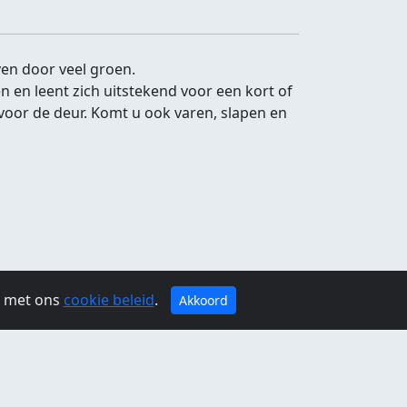
en door veel groen.
 en leent zich uitstekend voor een kort of
voor de deur. Komt u ook varen, slapen en
g met ons
cookie beleid
.
Akkoord
jdag:
09:00 - 23:00
Zaterdag:
10:00 - 23:00