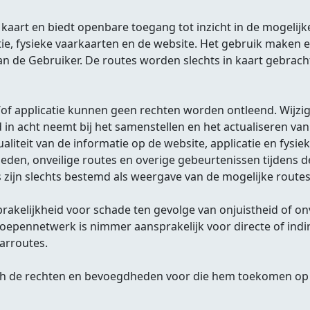
art en biedt openbare toegang tot inzicht in de mogelijk
e, fysieke vaarkaarten en de website. Het gebruik maken 
van de Gebruiker. De routes worden slechts in kaart gebrac
n/of applicatie kunnen geen rechten worden ontleend. Wijz
n acht neemt bij het samenstellen en het actualiseren van
tualiteit van de informatie op de website, applicatie en fy
den, onveilige routes en overige gebeurtenissen tijdens d
zijn slechts bestemd als weergave van de mogelijke routes
kelijkheid voor schade ten gevolge van onjuistheid of onv
 Sloepennetwerk is nimmer aansprakelijk voor directe of ind
arroutes.
ch de rechten en bevoegdheden voor die hem toekomen op