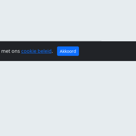
g met ons
cookie beleid
.
Akkoord