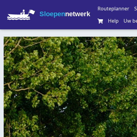
Routeplanner
S
Sloepen
netwerk
Help
Uw be