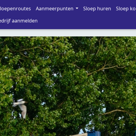
loepenroutes
Aanmeerpunten
Sloep huren
Sloep k
drijf aanmelden