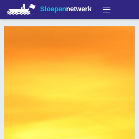
Sloepen
netwerk