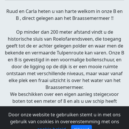
Ruud en Carla heten u van harte welkom in onze B en
B , direct gelegen aan het Braassemermeer !!
Op minder dan 200 meter afstand vindt u de
historische sluis van Roelofarendsveen, die toegang
geeft tot de er achter gelegen polder en waar men de
bekende en vermaarde Tulpenroute kan varen. Onze B
en B is gevestigd in een voormalige bollenschuur, en
door de ligging op de dijk is er een mooie ruimte
ontstaan met verschillende niveaus, maar waar vanaf
elke plek een fraai uitzicht is over het water van het
Braassemermeer.
We beschikken over een eigen aanleg steiger,voor
boten tot een meter of 8 en als u uw schip heeft
aangemeerd staat u binnen 10 stappen in de B en B.
Door onze website te gebruiken stemt u in met ons
Ontbijten kunt u op de kamer , maar bij mooi weer
gebruik van cookies in overeenstemming met ons
ook op uw eigen terrasje voor de deur.
U vindt diverse horeca gelegenheden op loop afstand.