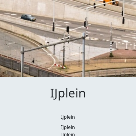
IJplein
Ijplein
IJplein
IJplein