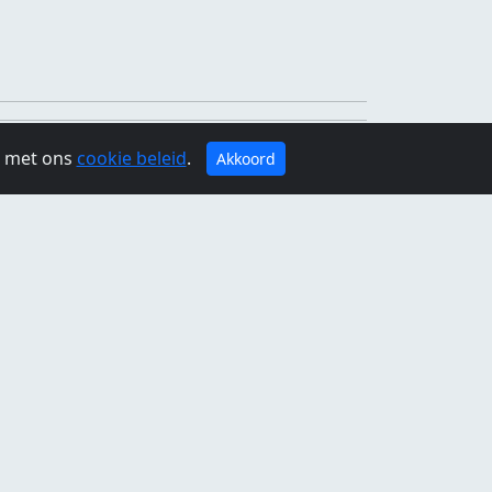
g met ons
cookie beleid
.
Akkoord