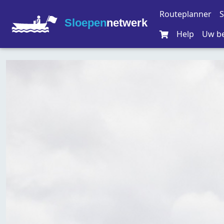
Routeplanner
S
Sloepen
netwerk
Help
Uw be