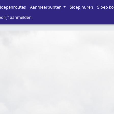
loepenroutes
Aanmeerpunten
Sloep huren
Sloep k
drijf aanmelden