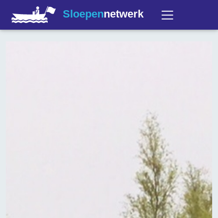
Sloepen
netwerk