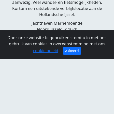
aanwezig. Veel wandel- en fietsmogelijkheden.
Kortom een uitstekende verblijfslocatie aan de
Hollandsche IJssel.
Jachthaven Marnemoende
Noord IJsseldijk 107b
3402 PG IJsselstein
Door onze website te gebruiken stemt u in met ons
030-6060663
gebruik van cookies in overeenstemming met ons
www.marnemoende.nl
cookie beleid
.
Akkoord
Openingstijden
Maandag:
09:00 - 17:00
Dinsdag:
09:00 - 17:00
Woensdag:
09:00 - 17:00
Donderdag:
09:00 - 17:00
Vrijdag:
09:00 - 17:00
Zaterdag:
09:00 - 17:00
Zondag:
09:00 - 17:00