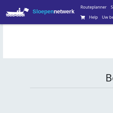
Routeplanner
S
Sloepen
netwerk
Help
Uw be
B