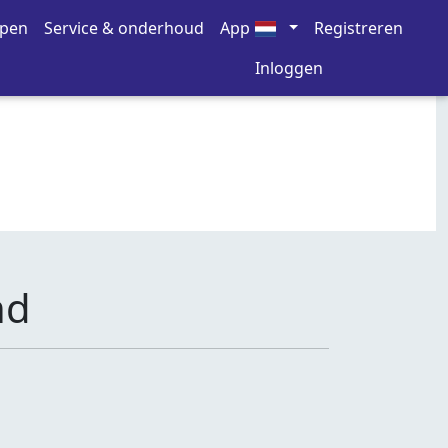
open
Service & onderhoud
App
Registreren
Inloggen
nd