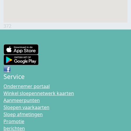
372
Service
Ondernemer portaal
Winkel sloepennetwerk kaarten
Aanmeerpunten
Sloepen vaarkaarten
Sloep afmetingen
Promotie
berichten