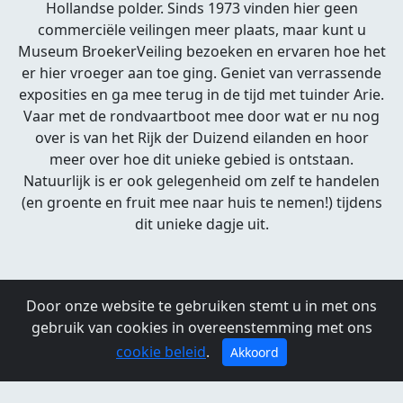
Hollandse polder. Sinds 1973 vinden hier geen
commerciële veilingen meer plaats, maar kunt u
Museum BroekerVeiling bezoeken en ervaren hoe het
er hier vroeger aan toe ging. Geniet van verrassende
exposities en ga mee terug in de tijd met tuinder Arie.
Vaar met de rondvaartboot mee door wat er nu nog
over is van het Rijk der Duizend eilanden en hoor
meer over hoe dit unieke gebied is ontstaan.
Natuurlijk is er ook gelegenheid om zelf te handelen
(en groente en fruit mee naar huis te nemen!) tijdens
dit unieke dagje uit.
Liever zelf het gebied rond de Noorderplas
Door onze website te gebruiken stemt u in met ons
verkennen? Bij Museum BroekerVeiling kan je
gebruik van cookies in overeenstemming met ons
elektrische schuitjes en kano's huren waarmee je zelf
cookie beleid
.
kan gaan varen. Kijk voor meer informatie op:
Akkoord
zelfvaren.nl.