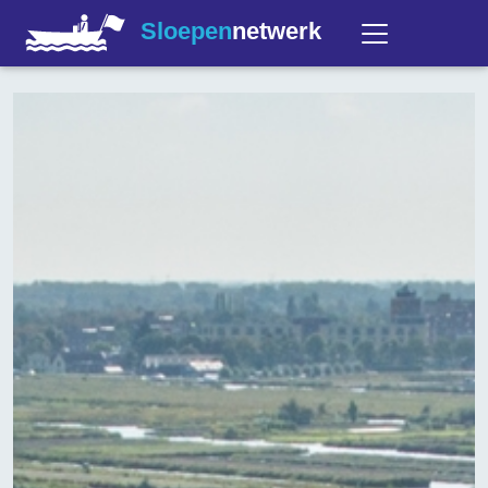
Sloepen
netwerk