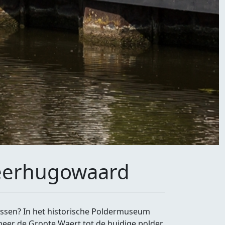
eerhugowaard
issen? In het historische Poldermuseum
eer de Groote Waert tot de huidige polder