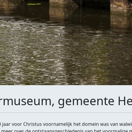
dermuseum, gemeente H
0 jaar voor Christus voornamelijk het domein was van walw
meer over de ontstaansgeschiedenis van het voormalige m