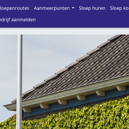
loepenroutes
Aanmeerpunten
Sloep huren
Sloep k
drijf aanmelden