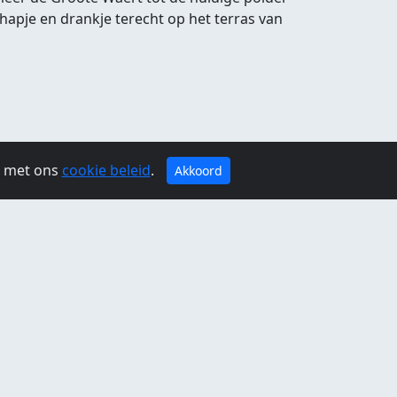
apje en drankje terecht op het terras van
g met ons
cookie beleid
.
Akkoord