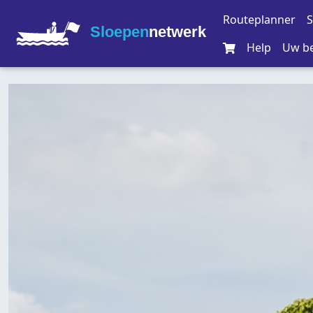
Routeplanner
S
Sloepen
netwerk
Help
Uw be