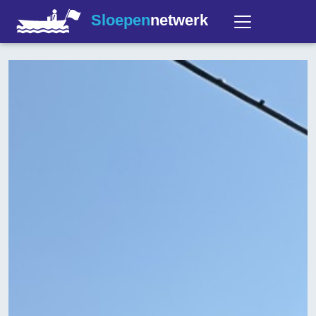
Sloepen
netwerk