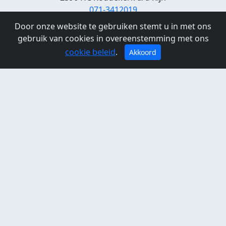
071-3412019
www.cafedehoek.nl
Door onze website te gebruiken stemt u in met ons
gebruik van cookies in overeenstemming met ons
Openingstijden
cookie beleid
.
Akkoord
Maandag:
gesloten
Dinsdag:
11:00 - 21:00
Woensdag:
11:00 - 00:00
Donderdag:
11:00 - 00:00
Vrijdag:
11:00 -
00:00
Zaterdag:
11:00 - 00:00
Zondag:
11:00 - 21:00