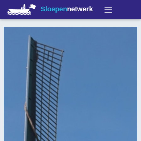
Sloepen
netwerk