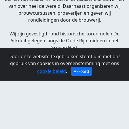
van over heel de wereld. Daarnaast organiseren wij
brouwcursussen, proeverijen en geven wij
rondleidingen door de brouwerij.
Wij zijn gevestigd rond historische korenmolen De
Arkduif gelegen langs de Oude Rijn midden in het
Groene Hart.
Door onze website te gebruiken stemt u in met ons
Brouwcafè de Molen
gebruik van cookies in overeenstemming met ons
Overtocht 43
cookie beleid
2411 BT Bodegraven
.
Akkoord
0172-610848
www.brouwcafedemolen.nl
Openingstijden
Maandag:
gesloten
Dinsdag:
gesloten
Woensdag:
12:00 - 22:00
Donderdag:
12:00 - 22:00
Vrijdag:
12:00 -
22:00
Zaterdag:
12:00 - 22:00
Zondag:
12:00 - 22:00