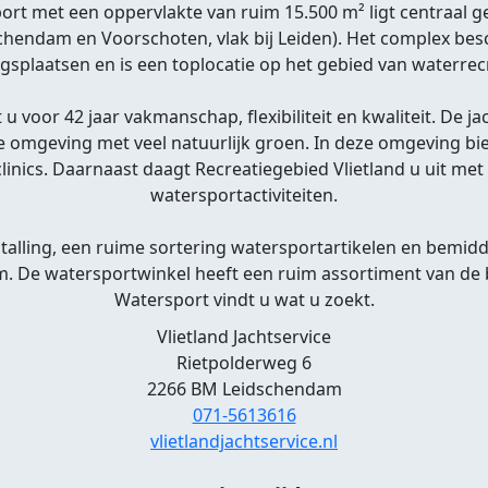
t met een oppervlakte van ruim 15.500 m² ligt centraal g
schendam en Voorschoten, vlak bij Leiden). Het complex besc
ngsplaatsen en is een toplocatie op het gebied van waterrec
 u voor 42 jaar vakmanschap, flexibiliteit en kwaliteit. De 
e omgeving met veel natuurlijk groen. In deze omgeving b
inics. Daarnaast daagt Recreatiegebied Vlietland u uit met
watersportactiviteiten.
alling, een ruime sortering watersportartikelen en bemidd
m. De watersportwinkel heeft een ruim assortiment van de
Watersport vindt u wat u zoekt.
Vlietland Jachtservice
Rietpolderweg 6
2266 BM Leidschendam
071-5613616
vlietlandjachtservice.nl