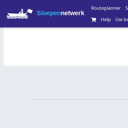
Routeplanner
S
Sloepen
netwerk
Help
Uw be