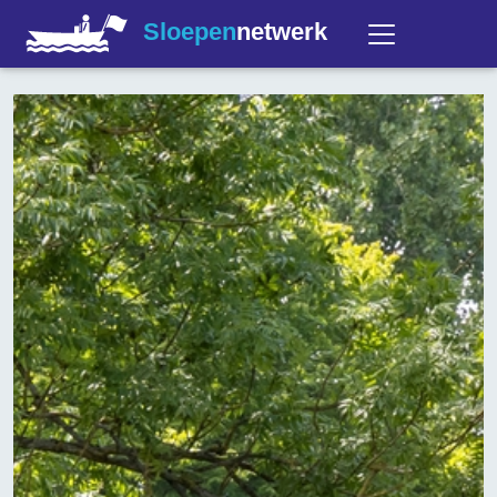
Sloepen
netwerk