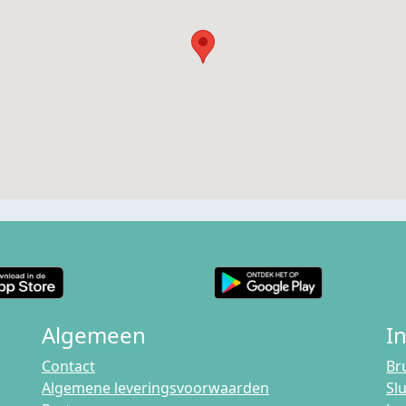
Algemeen
I
Contact
Br
Algemene leveringsvoorwaarden
Sl