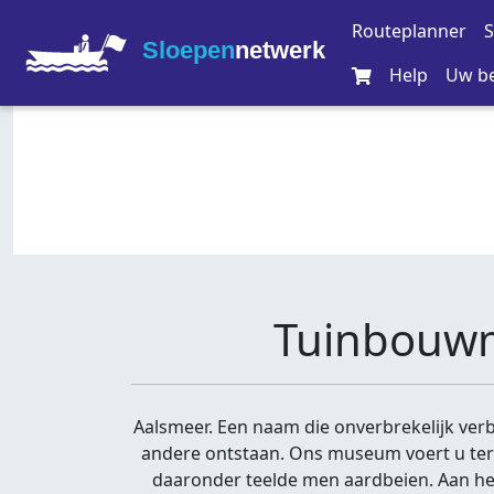
Routeplanner
S
Sloepen
netwerk
Help
Uw be
Tuinbouwm
Aalsmeer. Een naam die onverbrekelijk verb
andere ontstaan. Ons museum voert u teru
daaronder teelde men aardbeien. Aan he