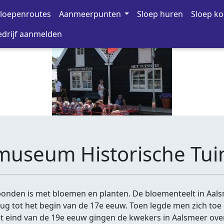
loepenroutes
Aanmeerpunten
Sloep huren
Sloep k
drijf aanmelden
useum Historische Tui
onden is met bloemen en planten. De bloementeelt in Aalsm
g tot het begin van de 17e eeuw. Toen legde men zich toe 
t eind van de 19e eeuw gingen de kwekers in Aalsmeer over