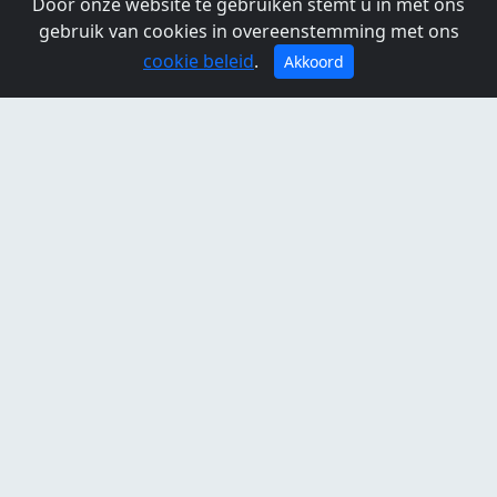
Door onze website te gebruiken stemt u in met ons
gebruik van cookies in overeenstemming met ons
Openingstijden
cookie beleid
.
Akkoord
Maandag:
Dinsdag:
Woensdag:
Donderdag:
Vrijdag:
Zaterdag:
Zondag: