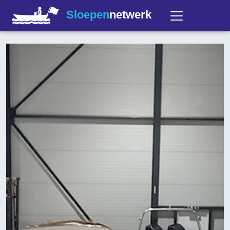
Sloepen
netwerk