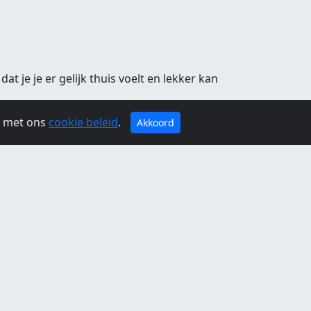
at je je er gelijk thuis voelt en lekker kan
l. Om het extra gezellig te maken zijn er
g met ons
cookie beleid
.
Akkoord
 gewoon lekker een paar oefeningen te doen.
sso koffiezetapparaat en een elektrische
llen in op kan bergen. Tevens is daar een