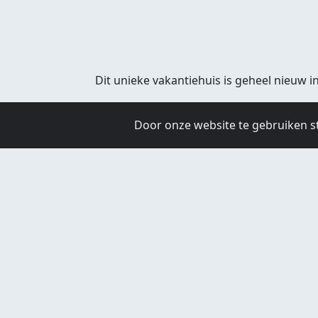
Dit unieke vakantiehuis is geheel nieuw ing
De gezellige woonkamer van Logement Bild
Door onze website te gebruiken s
En kijk eens in de kast… daar zijn yogamat
De nieuwe keuken is compleet ingericht 
kookplaat. In de badkamer vind je een do