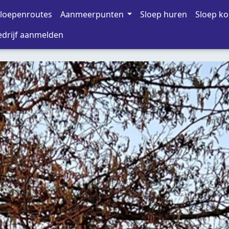
loepenroutes
Aanmeerpunten
Sloep huren
Sloep k
drijf aanmelden