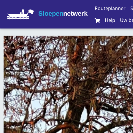
Routeplanner
S
Sloepen
netwerk
Help
Uw be