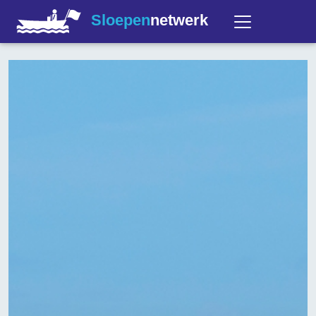
Sloepen
netwerk