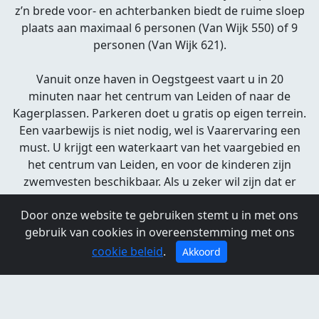
z’n brede voor- en achterbanken biedt de ruime sloep
plaats aan maximaal 6 personen (Van Wijk 550) of 9
personen (Van Wijk 621).
Vanuit onze haven in Oegstgeest vaart u in 20
minuten naar het centrum van Leiden of naar de
Kagerplassen. Parkeren doet u gratis op eigen terrein.
Een vaarbewijs is niet nodig, wel is Vaarervaring een
must. U krijgt een waterkaart van het vaargebied en
het centrum van Leiden, en voor de kinderen zijn
zwemvesten beschikbaar. Als u zeker wil zijn dat er
een boot voor u beschikbaar is, dan is vooraf
Door onze website te gebruiken stemt u in met ons
reserveren aan te bevelen. Speciale verzoeken zijn
gebruik van cookies in overeenstemming met ons
mogelijk in overleg. Mocht het onverhoopt slecht
weer zijn dan kunt u kosteloos annuleren.
cookie beleid
.
Akkoord
Jachthaven Welgelegen Sloepverhuur
Haarlemmertrekvaart 20
2341 NP Oegstgeest