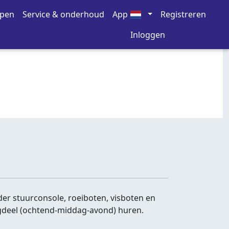
open
Service & onderhoud
App
Registreren
Inloggen
r stuurconsole, roeiboten, visboten en
agdeel (ochtend-middag-avond) huren.