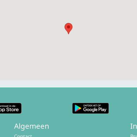
Algemeen
I
Contact
Br