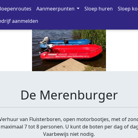
loepenroutes
Aanmeerpunten
Sloep huren
Sloep k
drijf aanmelden
De Merenburger
erhuur van Fluisterboren, open motorbootjes, met of zonde
n maximaal 7 tot 8 personen. U kunt de boten per dag of d
Vaarbewijs niet nodig.