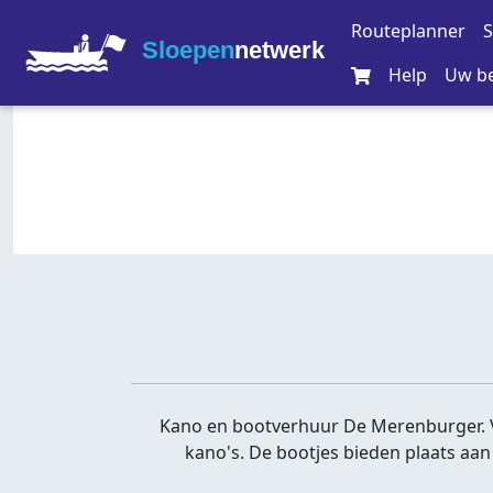
Routeplanner
S
Sloepen
netwerk
Help
Uw be
Kano en bootverhuur De Merenburger. V
kano's. De bootjes bieden plaats aa