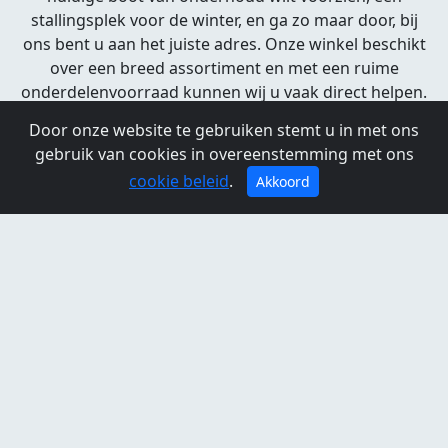
stallingsplek voor de winter, en ga zo maar door, bij
ons bent u aan het juiste adres. Onze winkel beschikt
over een breed assortiment en met een ruime
onderdelenvoorraad kunnen wij u vaak direct helpen.
In de zomermaanden beschikken wij ook over de
Door onze website te gebruiken stemt u in met ons
lekkerste ijsjes en hebben wij een koelkast gevuld met
gebruik van cookies in overeenstemming met ons
diverse drankjes en zijn we 7 dagen per week open.
cookie beleid
.
Akkoord
BSL Watersport BV
Huigsloterdijk 400
2158 LS Buitenkaag
0252-544264
bslwatersport.nl