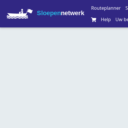
Routeplanner
S
Sloepen
netwerk
Help
Uw be