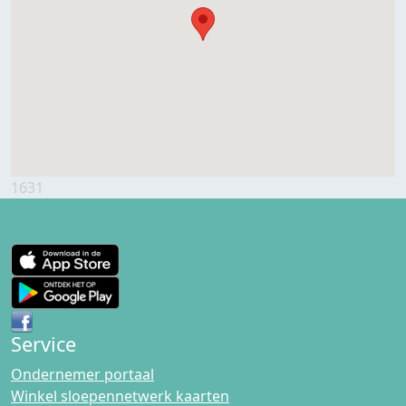
1631
Service
Ondernemer portaal
Winkel sloepennetwerk kaarten