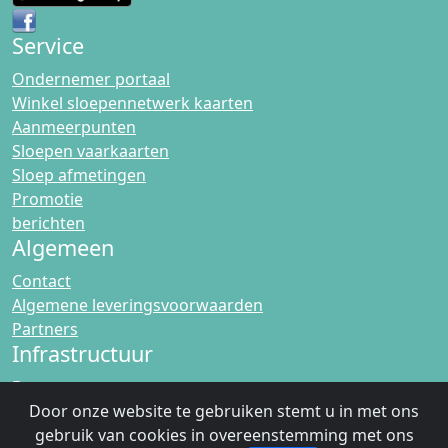
Service
Ondernemer portaal
Winkel sloepennetwerk kaarten
Aanmeerpunten
Sloepen vaarkaarten
Sloep afmetingen
Promotie
berichten
Algemeen
Contact
Algemene leveringsvoorwaarden
Partners
Infrastructuur
Bruggen
Sluizen
Door onze website te gebruiken stemt u in met ons
Landvasten
gebruik van cookies in overeenstemming met ons