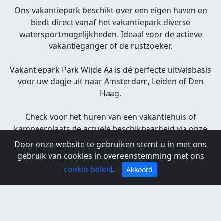
Ons vakantiepark beschikt over een eigen haven en
biedt direct vanaf het vakantiepark diverse
watersportmogelijkheden. Ideaal voor de actieve
vakantieganger of de rustzoeker.
Vakantiepark Park Wijde Aa is dé perfecte uitvalsbasis
voor uw dagje uit naar Amsterdam, Leiden of Den
Haag.
Check voor het huren van een vakantiehuis of
kampeerplaats de actuele beschikbaarheid via onze
'zoek en boek' op onze website.
Door onze website te gebruiken stemt u in met ons
gebruik van cookies in overeenstemming met ons
Graag tot snel!
cookie beleid
.
Akkoord
Park Wijde Aa
Aderweg 8
2371 AH Roelofarendsveen
parkwijdeaa.nl