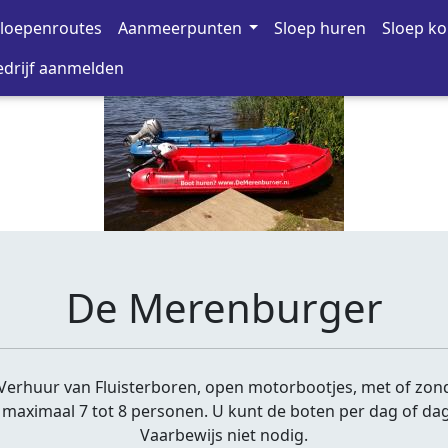
loepenroutes
Aanmeerpunten
Sloep huren
Sloep k
drijf aanmelden
De Merenburger
erhuur van Fluisterboren, open motorbootjes, met of zonde
n maximaal 7 tot 8 personen. U kunt de boten per dag of d
Vaarbewijs niet nodig.