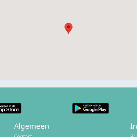
Algemeen
I
Contact
Br