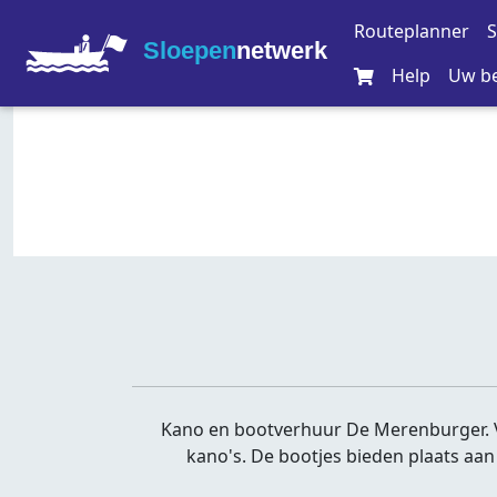
Routeplanner
S
Sloepen
netwerk
Help
Uw be
Kano en bootverhuur De Merenburger. V
kano's. De bootjes bieden plaats aa