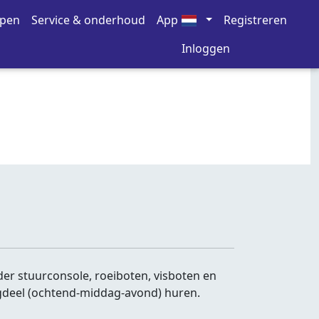
open
Service & onderhoud
App
Registreren
Inloggen
r stuurconsole, roeiboten, visboten en
agdeel (ochtend-middag-avond) huren.