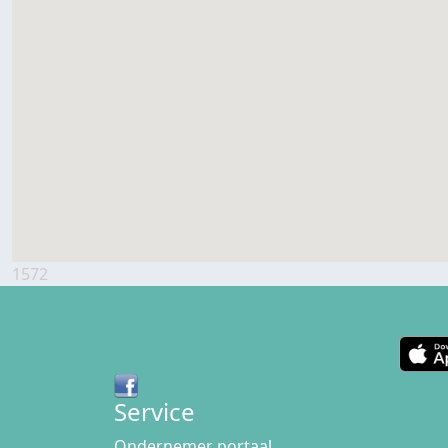
1572
Service
Ondernemer portaal