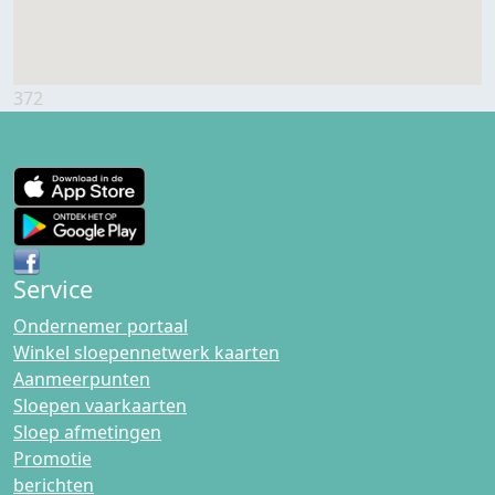
372
Service
Ondernemer portaal
Winkel sloepennetwerk kaarten
Aanmeerpunten
Sloepen vaarkaarten
Sloep afmetingen
Promotie
berichten