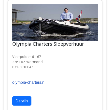
Olympia Charters Sloepverhuur
Veerpolder 61-67
2361 KZ Warmond
071-3010043
olympia-charters.nl
Details