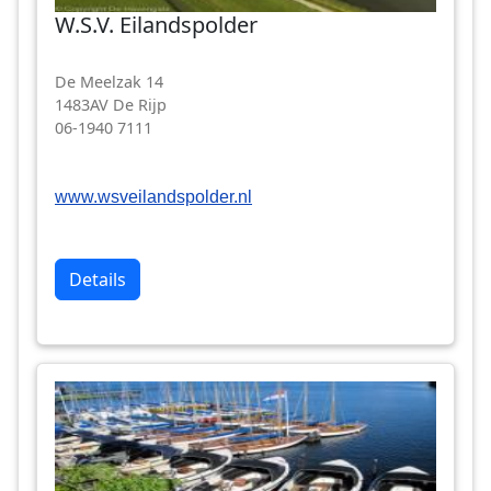
W.S.V. Eilandspolder
De Meelzak 14
1483AV De Rijp
06-1940 7111
www.wsveilandspolder.nl
Details