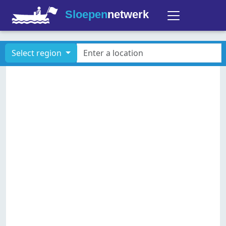
Sloepen
netwerk
Select region