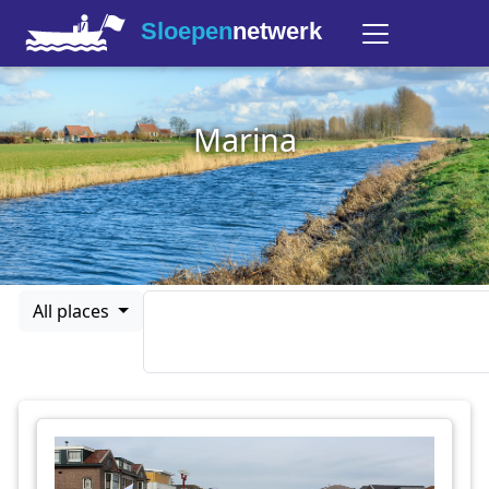
Sloepen
netwerk
Marina
All places