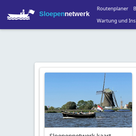
Routenplaner
B
Sloepen
netwerk
Wartung und Ins
Sloepennetwerk kaart