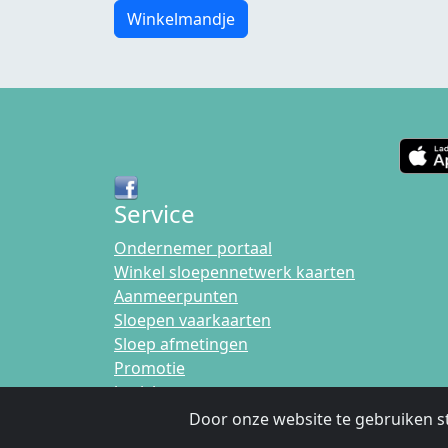
Winkelmandje
Service
Ondernemer portaal
Winkel sloepennetwerk kaarten
Aanmeerpunten
Sloepen vaarkaarten
Sloep afmetingen
Promotie
berichten
Door onze website te gebruiken s
Disclaimer
|
Privacybeleid