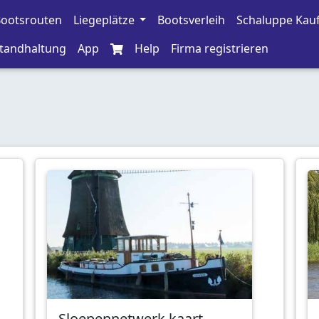
ootsrouten
Liegeplätze
Bootsverleih
Schaluppe Kau
tandhaltung
App
Help
Firma registrieren
Sloepennetwerk kaart