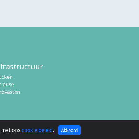
nfrastructuur
ücken
hleuse
ndvasten
g met ons
cookie beleid
.
Akkoord