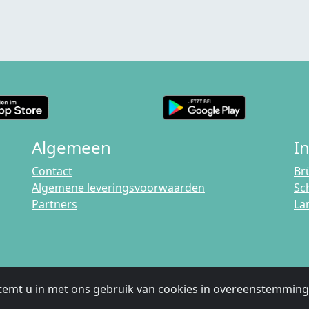
Algemeen
I
Contact
Br
Algemene leveringsvoorwaarden
Sc
Partners
La
temt u in met ons gebruik van cookies in overeenstemmin