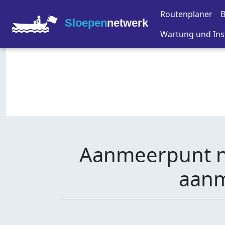
Routenplaner
B
Sloepen
netwerk
Wartung und Ins
Aanmeerpunt ni
aanm