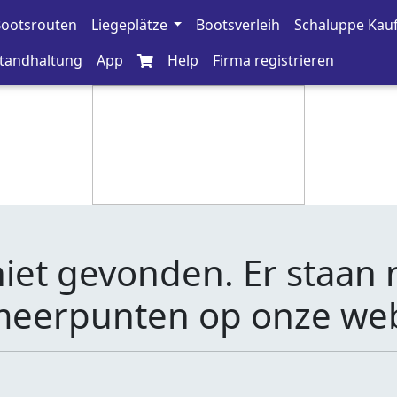
ootsrouten
Liegeplätze
Bootsverleih
Schaluppe Kau
tandhaltung
App
Help
Firma registrieren
et gevonden. Er staan 
eerpunten op onze web