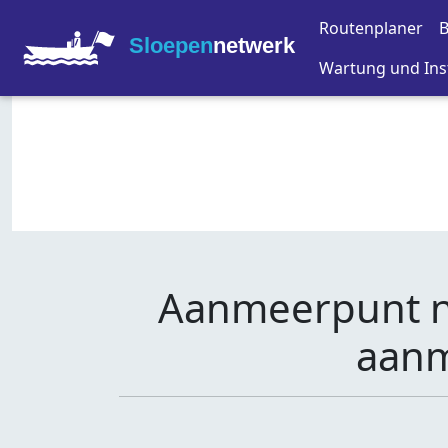
Routenplaner
B
Sloepen
netwerk
Wartung und Ins
Aanmeerpunt ni
aanm