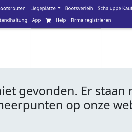
ootsrouten
Liegeplätze
Bootsverleih
Schaluppe Kau
tandhaltung
App
Help
Firma registrieren
et gevonden. Er staan 
eerpunten op onze web