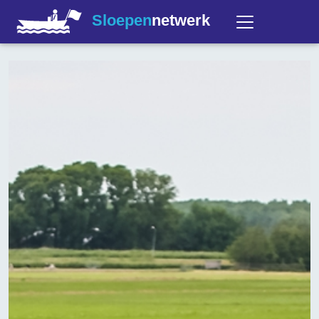
Sloepen
netwerk