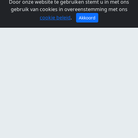
Door onze website te gebruiken stemt u in met ons
Locatie Overleek, Recreatieschap Twiske-Waterland
gebruik van cookies in overeenstemming met ons
Waterland
cookie beleid
.
Akkoord