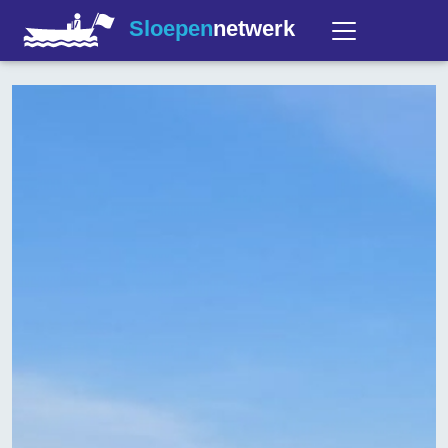
Sloepen
netwerk