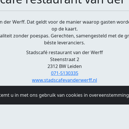
Van der Werff. Dat geldt voor de manier waarop gasten wo
op de kaart.
aliteit zonder poespas. Gerechten, samengesteld met de g
béste leveranciers.
Stadscafé restaurant van der Werff
Steenstraat 2
2312 BW Leiden
071-5130335
www.stadscafevanderwerff.nl
Openingstijden
temt u in met ons gebruik van cookies in overeenstemmin
 01:00
Woensdag:
09:00 - 01:00
Donderdag:
09:00 - 01:00
Vri
Zondag:
09:00 - 01:00