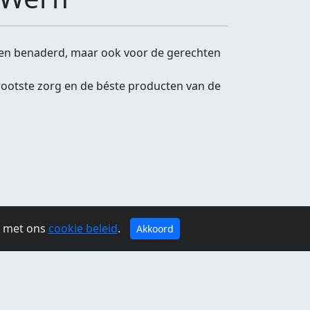
rden benaderd, maar ook voor de gerechten
rootste zorg en de béste producten van de
g met ons
cookie beleid
.
Akkoord
jdag:
09:00 - 02:00
Zaterdag:
09:00 - 02:00