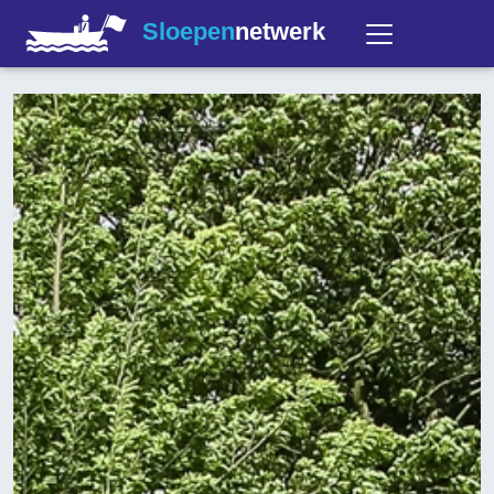
Sloepen
netwerk