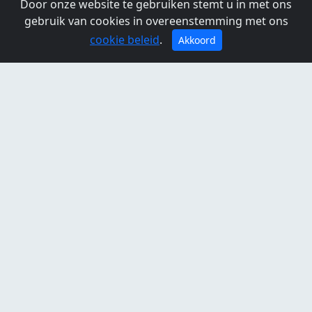
Standort Zuiderwoude, Erholungsgebiet Twiske-
Door onze website te gebruiken stemt u in met ons
Waterland
gebruik van cookies in overeenstemming met ons
Zuiderwoude
cookie beleid
.
Akkoord