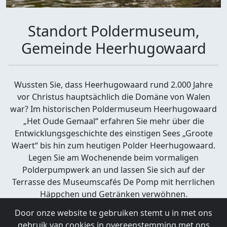
Standort Poldermuseum,
Gemeinde Heerhugowaard
Wussten Sie, dass Heerhugowaard rund 2.000 Jahre
vor Christus hauptsächlich die Domäne von Walen
war? Im historischen Poldermuseum Heerhugowaard
„Het Oude Gemaal“ erfahren Sie mehr über die
Entwicklungsgeschichte des einstigen Sees „Groote
Waert“ bis hin zum heutigen Polder Heerhugowaard.
Legen Sie am Wochenende beim vormaligen
Polderpumpwerk an und lassen Sie sich auf der
Terrasse des Museumscafés De Pomp mit herrlichen
Häppchen und Getränken verwöhnen.
Standort Poldermuseum, Gemeinde Heerhugowaard
Door onze website te gebruiken stemt u in met ons
Heerhugowaard
gebruik van cookies in overeenstemming met ons