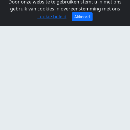
Standort De Hogelkamp, Erholungsgebiet Twiske-
Door onze website te gebruiken stemt u in met ons
Waterland
gebruik van cookies in overeenstemming met ons
Landsmeer
cookie beleid
.
Akkoord