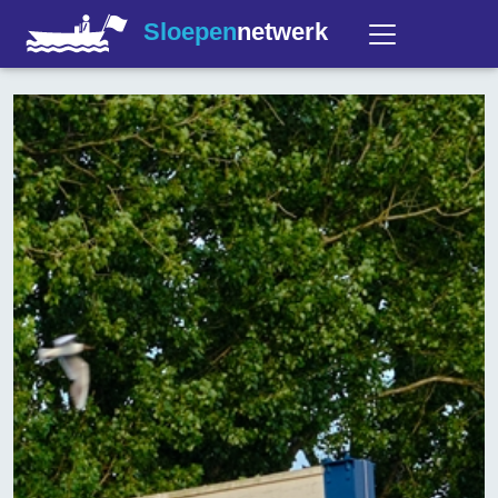
Sloepen
netwerk