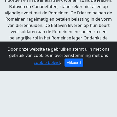
noorden en in de limesstreek wonen, zoals de Friezen,
Bataven en Cananefaten, staan zeker niet allen op
vijandige voet met de Romeinen. De Friezen helpen de
Romeinen regelmatig en betalen belasting in de vorm
van dierenhuiden. De Bataven leveren op hun beurt
veel soldaten aan de Romeinen en spelen zo een
belangrijke rol in het Romeinse leger. Ondanks de
afbakening is er ook sprake van wederzijdse handel.
Door onze website te gebruiken stemt u in met ons
Toch gaat het een paar keer mis: in 28 n.Chr. komen de
gebruik van cookies in overeenstemming met ons
Friezen in opstand, nadat de belastingeisen flink zijn
cookie beleid
.
opgevoerd. In 69 n.Chr. komt het ook bij de Bataven
Akkoord
tot een grote opstand nadat ze als gevolg van
politieke spanningen in Rome plotseling heel veel
extra soldaten moeten leveren. Bron:
www.romeinselimes.nl
De grens van het Romeinse rijk
www.romeinselimes.nl