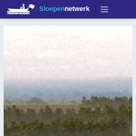
Sloepen
netwerk