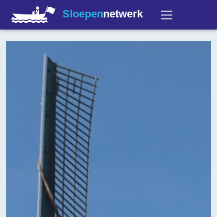
Sloepen
netwerk