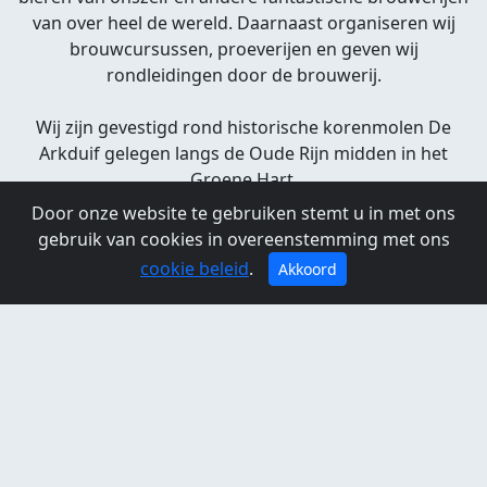
van over heel de wereld. Daarnaast organiseren wij
brouwcursussen, proeverijen en geven wij
rondleidingen door de brouwerij.
Wij zijn gevestigd rond historische korenmolen De
Arkduif gelegen langs de Oude Rijn midden in het
Groene Hart.
Door onze website te gebruiken stemt u in met ons
Brouwcafè de Molen
gebruik van cookies in overeenstemming met ons
Overtocht 43
cookie beleid
2411 BT Bodegraven
.
Akkoord
0172-610848
www.brouwcafedemolen.nl
Openingstijden
Maandag:
gesloten
Dinsdag:
gesloten
Woensdag:
12:00 - 22:00
Donderdag:
12:00 - 22:00
Vrijdag:
12:00 -
22:00
Zaterdag:
12:00 - 22:00
Zondag:
12:00 - 22:00