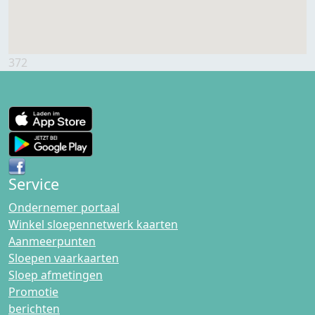
372
Service
Ondernemer portaal
Winkel sloepennetwerk kaarten
Aanmeerpunten
Sloepen vaarkaarten
Sloep afmetingen
Promotie
berichten