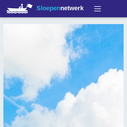
Sloepen
netwerk