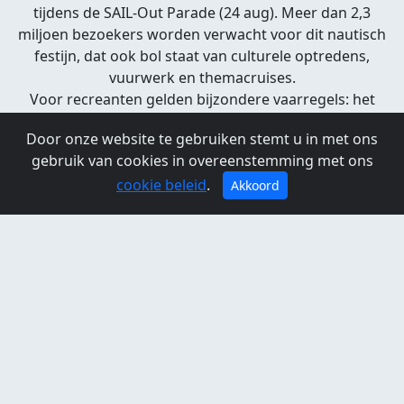
tijdens de SAIL-Out Parade (24 aug). Meer dan 2,3
miljoen bezoekers worden verwacht voor dit nautisch
festijn, dat ook bol staat van culturele optredens,
vuurwerk en themacruises.
Voor recreanten gelden bijzondere vaarregels: het
kanaal wordt tijdelijk afgesloten, er geldt convoy
Door onze website te gebruiken stemt u in met ons
sailing, en speciale protocollen zijn van toepassing.
gebruik van cookies in overeenstemming met ons
Deelname met eigen sloep is mogelijk, mits je vooraf
cookie beleid
.
registreert.
Akkoord
Locatie: IJhaven en Noordzeekanaal, Amsterdam.
Tip: kijk voor exacte vaarregels en aanmeldprocedures
op de officiële SAIL-website en Port of Amsterdam.
Sail 2025
www.sail.nl