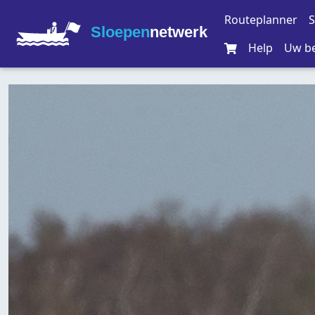
Routeplanner
S
Sloepen
netwerk
Help
Uw be