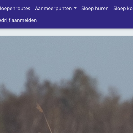
loepenroutes
Aanmeerpunten
Sloep huren
Sloep k
drijf aanmelden