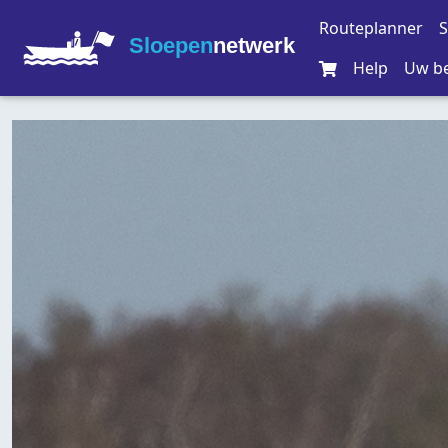
Routeplanner
S
Sloepen
netwerk
Help
Uw be