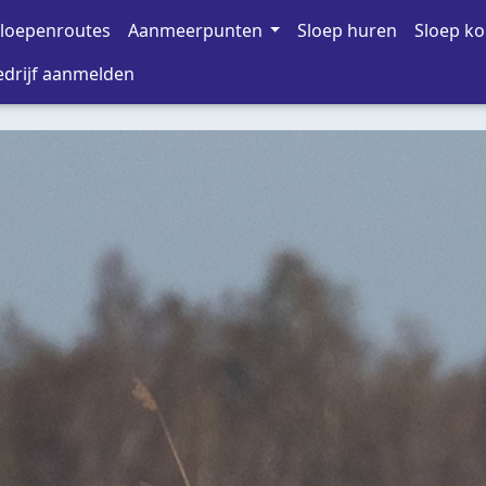
loepenroutes
Aanmeerpunten
Sloep huren
Sloep k
drijf aanmelden